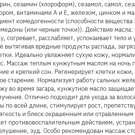
рин, сезамин (хлороформ), сезамол, самол, сез
ором, витаминами А и Е, железом, цинком и м
иент комедогенности (способности вещества 
медоны (или черные точки)). Действие масла:
у, согревает, расслабляет, успокаивает тело и 
ё вытягивая вредные продукты распада, загря
етки. Идеально увлажняет сухую кожу, нормал
с. Массаж теплым кунжутным маслом на ночь 
ние и крепкий сон. Регенерирует клетки кожи
е старение. Нормализует работу сальных желе
жу во время загара, кунжутное масло защищает
учения. Отлично подходит для ухода за волоса
ы по всей длине, стимулирует рост, препятст
мягкость и блеск окрашенным или отравленным
ает противовоспалительным действием, устра
елушение, зуд. Особо рекомендован массаж ст