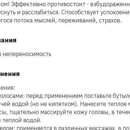
ом! Эффективно противостоит - взбудораженн
снуть и расслабиться. Способствует успокоен
ося потока мыслей, переживаний, страхов.
зания
 непереносимость
енения
ения:
волосами: перед применением поставьте бутыл
ячей водой (но не кипятком). Нанесите теплое 
сы, тщательно массируйте кожу головы, в тече
 теплой водой.
телом: применяется в различных массажах, в п