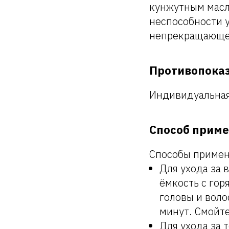
кунжутным масл
неспособности у
непрекращающег
Противопока
Индивидуальная
Способ прим
Способы примен
Для ухода за 
ёмкость с гор
головы и воло
минут. Смойте
Для ухода за 