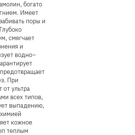
амолин, богато
агнием. Имеет
забивать поры и
 Глубоко
ум, смягчает
знения и
изует водно–
гарантирует
, предотвращает
з. При
 от ультра
ми всех типов,
вует выпадению,
 химией
няет кожное
оп теплым