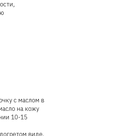
ости,
ию
очку с маслом в
масло на кожу
нии 10-15
одогретом виде.