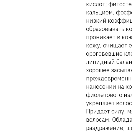
кислот; фитосте
кальцием, фосф
низкий коэффиц
образовывать ко
проникает в кож
кожу, очищает е
ороговевшие кл
липидный балан
хорошее засыпа
преждевременно
нанесении на ко
фиолетового изл
укрепляет волос
Придает силу, 
волосам. Облад
раздражение, ш