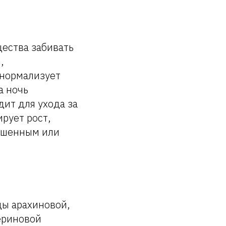
ества забивать
,
 нормализует
а ночь
дит для ухода за
ирует рост,
рашенным или
ды арахиновой,
ериновой