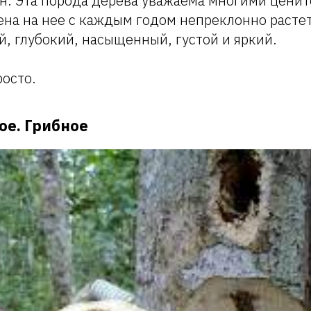
н. Эта порода дерева уважаема многими цени
ена на нее с каждым годом непреклонно растет
, глубокий, насыщенный, густой и яркий.
росто.
ое. Грибное