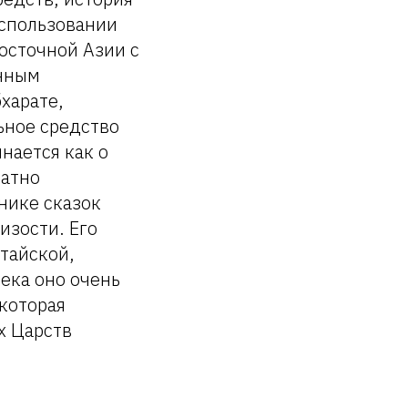
использовании
Восточной Азии с
енным
харате,
ьное средство
нается как о
ратно
нике сказок
изости. Его
тайской,
ека оно очень
 которая
х Царств