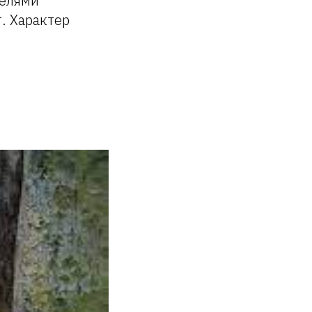
телями
. Характер