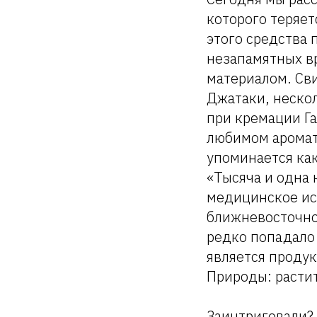
которого теряет
этого средства 
незапамятных в
материалом. Сви
Джатаки, нескол
при кремации Га
любимом аромат
упоминается как
«Тысяча и одна 
медицинское исп
ближневосточной
редко попадало 
является продук
Природы: растит
Заинтриговали? 