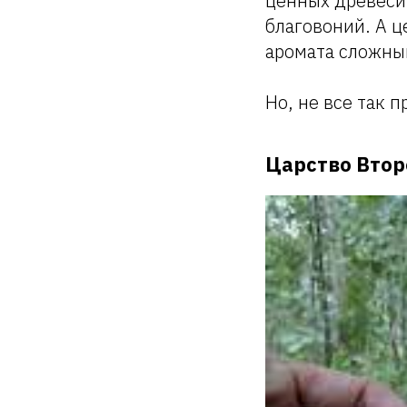
ценных древеси
благовоний. А ц
аромата сложный
Но, не все так п
Царство Втор