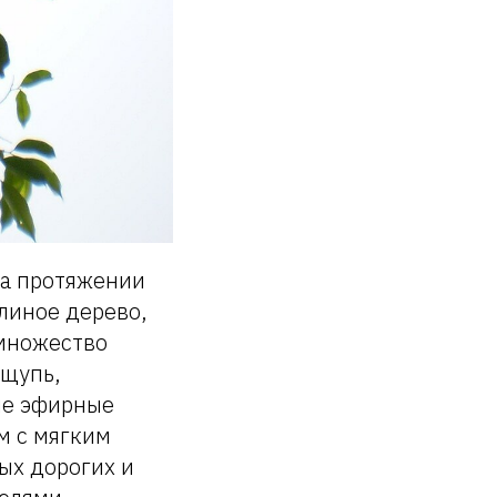
на протяжении
линое дерево,
 множество
ощупь,
ие эфирные
м с мягким
ых дорогих и