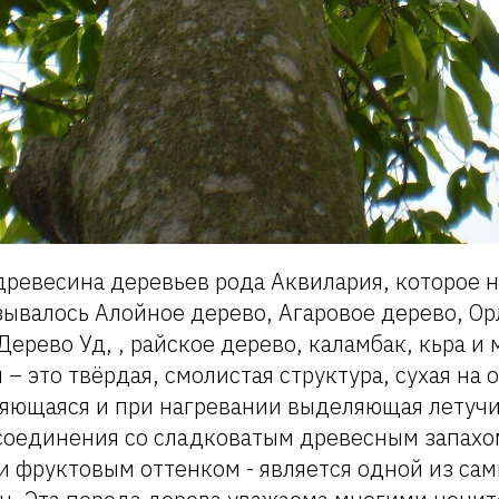
древесина деревьев рода Аквилария, которое 
ывалось Алойное дерево, Агаровое дерево, Ор
Дерево Уд, , райское дерево, каламбак, кьра и
 – это твёрдая, смолистая структура, сухая на 
яющаяся и при нагревании выделяющая летуч
соединения со сладковатым древесным запахо
 фруктовым оттенком - является одной из сам