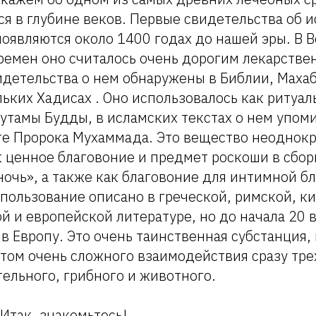
ся в глубине веков. Первые свидетельства об 
появляются около 1400 годах до нашей эры. В 
ремен оно считалось очень дорогим лекарств
детельства о нем обнаружены в Библии, Махаб
ьких Хадисах . Оно использовалось как ритуал
утамы Будды, в исламских текстах о нем упоми
е Пророка Мухаммада. Это вещество неоднок
 ценное благовоние и предмет роскоши в сбор
ночь», а также как благовоние для интимной бл
ользование описано в греческой, римской, ки
 и европейской литературе, но до начала 20 в
в Европу. Это очень таинственная субстанция,
том очень сложного взаимодействия сразу тре
ельного, грибного и животного.
Итак, знакомьтесь!